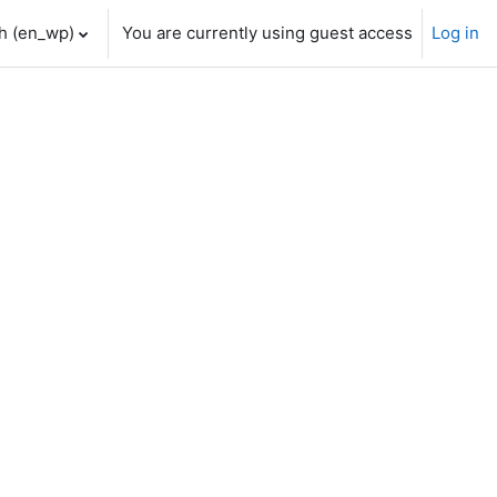
h ‎(en_wp)‎
You are currently using guest access
Log in
urses